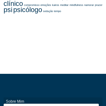
clínico
compromisso
emoções
kairos
meditar
mindfulness
namorar
prazer
psi
psicólogo
sedução
tempo
Contacte-me
Sobre Mim