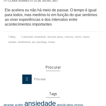
Por
CLARA SOARES
em
21 DE JULHO, 2017
Ele acelera ou não há meio de passar. O tempo é igual
para todos, mas medimo-lo em função do que sentimos
ao viver experiências e dos intervalos entre
acontecimentos importantes
Blog
abrandar
,
ansiedade
,
atenção plena
,
chronos
,
clínico
,
kairos
,
meditar
,
mindfulness
,
psi
,
psicólogo
,
tempo
Procurar
Search
for:
Tags
ansiedade
abrandar
acolher
atenção plena
chronos