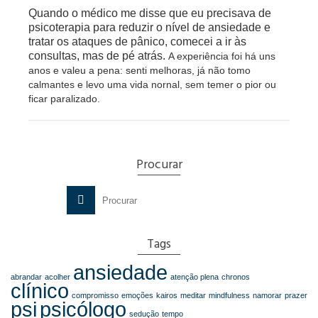
Quando o médico me disse que eu precisava de
psicoterapia para reduzir o nível de ansiedade e
tratar os ataques de pânico, comecei a ir às
consultas, mas de pé atrás.
A experiência foi há uns
anos e v
aleu a pena:
senti melhoras, já não tomo
calmantes e l
evo uma vida nornal, sem temer o pior ou
ficar paralizado.
Procurar
Search
for:
Tags
ansiedade
abrandar
acolher
atenção plena
chronos
clínico
compromisso
emoções
kairos
meditar
mindfulness
namorar
prazer
psi
psicólogo
sedução
tempo