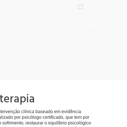
Publicações
Contactos
F.A.Q.
Home
/
Consultas
/
Psicoterapia
terapia
tervenção clínica baseado em evidência
ealizado por psicólogo certificado, que tem por
o sofrimento, restaurar o equilíbrio psicológico