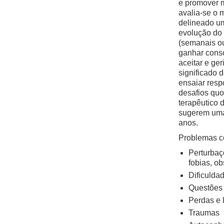
e promover 
avalia-se o 
delineado um
evolução do 
(semanais ou
ganhar consc
aceitar e ger
significado d
ensaiar resp
desafios quo
terapêutico 
sugerem uma
anos.
Problemas c
Perturbaç
fobias, o
Dificulda
Questões 
Perdas e 
Traumas