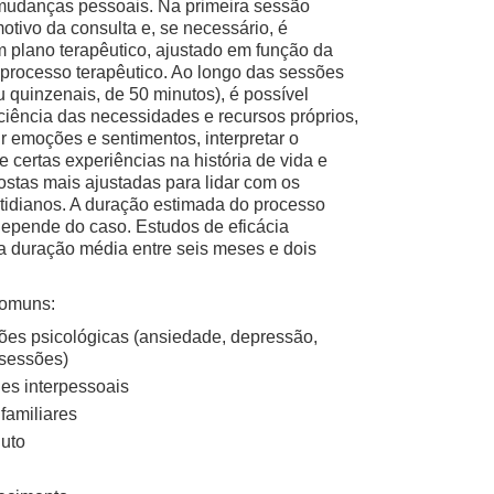
mudanças pessoais. Na primeira sessão
motivo da consulta e, se necessário, é
 plano terapêutico, ajustado em função da
processo terapêutico. Ao longo das sessões
 quinzenais, de 50 minutos), é possível
iência das necessidades e recursos próprios,
ir emoções e sentimentos, interpretar o
e certas experiências na história de vida e
ostas mais ajustadas para lidar com os
tidianos. A duração estimada do processo
depende do caso. Estudos de eficácia
 duração média entre seis meses e dois
omuns:
ões psicológicas (ansiedade, depressão,
bsessões)
des interpessoais
familiares
luto