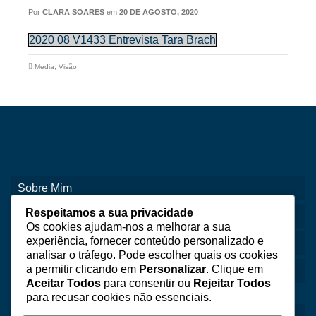
Por
CLARA SOARES
em
20 DE AGOSTO, 2020
2020 08 V1433 Entrevista Tara Brach
Media
,
Visão
Sobre Mim
Respeitamos a sua privacidade
Consultas
Os cookies ajudam-nos a melhorar a sua
experiência, fornecer conteúdo personalizado e
Perguntas Frequentes
analisar o tráfego. Pode escolher quais os cookies
a permitir clicando em
Personalizar
. Clique em
Contactos
Aceitar Todos
para consentir ou
Rejeitar Todos
para recusar cookies não essenciais.
Politica de Privacidade