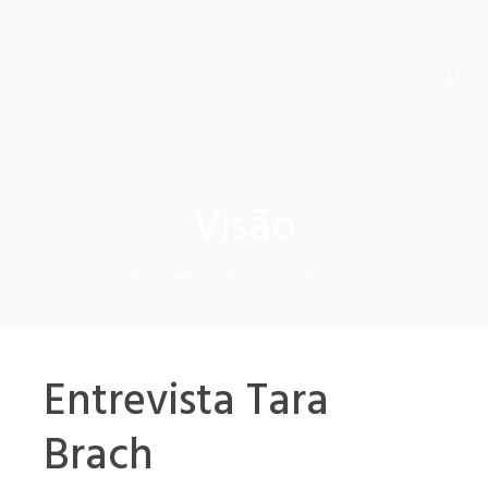
Visão
Home
/
Media
/
Visão
/
Entrevista Tara Brach
Entrevista Tara
Brach