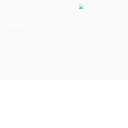
Publicações
Contactos
F.A.Q.
Home
/
Media
/
V+ Psicologia
/
Ansiedade Boa, Ansiedade Má