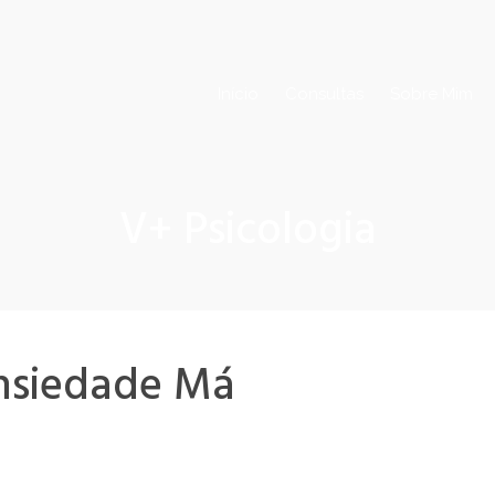
Início
Consultas
Sobre Mim
V+ Psicologia
nsiedade Má