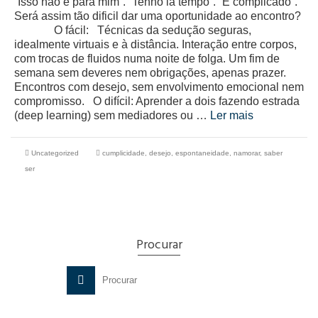
“Isso não é para mim”. “Tenho lá tempo”. “É complicado”.
Será assim tão dificil dar uma oportunidade ao encontro?
O fácil: Técnicas da sedução seguras,
idealmente virtuais e à distância. Interação entre corpos,
com trocas de fluidos numa noite de folga. Um fim de
semana sem deveres nem obrigações, apenas prazer.
Encontros com desejo, sem envolvimento emocional nem
compromisso. O difícil: Aprender a dois fazendo estrada
(deep learning) sem mediadores ou …
Ler mais
Uncategorized
cumplicidade
,
desejo
,
espontaneidade
,
namorar
,
saber
ser
Procurar
Search
for: